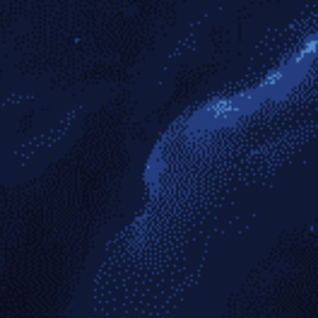
多年轻队员感到钦佩。正因如此，他逐渐成为曼联在挑战强敌时
不凡表现对于提升全队信心至关重要，而期待下赛季重返赛场后，
的辉煌历史。
望与重返赛场
迷们对于B费重返赛场充满期待。在经历了一段时间的不确定之后
卡里克的话语中，可以感受到对这位明星球员恢复状态后的乐观
和努力训练也值得称道。他清楚自身肩负着怎样的重要责任，因此
将到来的新赛季，他希望自己能够以更加强势和成熟的一面回归
丝期待看到B费再次闪耀，更是希望整个英超乃至欧洲足坛重新见
高峰。卡里克坚信，只要大家团结一心，就一定能实现这个目标