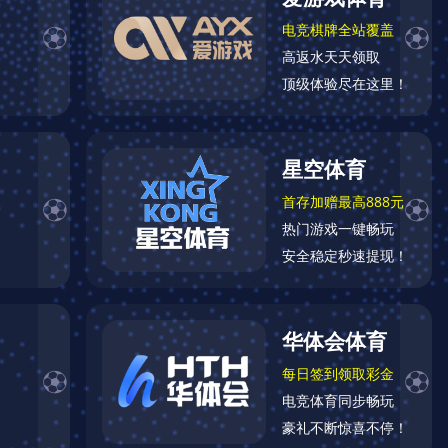
姿态重返赛场
曼联队球员卡里克近日
下赛季回归的期待。本
赛影响力以及未来展