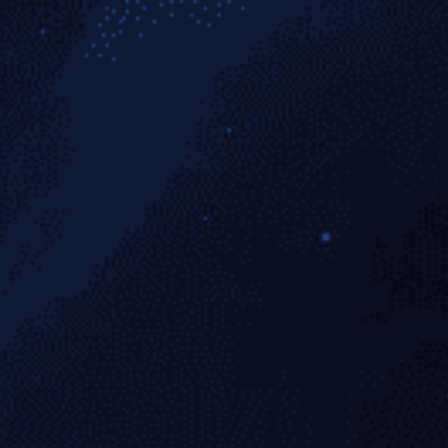
赞B费不仅是因为他的个人才能，更因为他对整个团队所产生的重
中的关键作用及未来展望，可以看出B费是曼联不可或缺的一部分
盼着他的回归，以期带领曼联再创佳绩，实现更高目标。
一名优秀运动员，更是一种拼搏精神与团队意识。在未来的发展道
，共同迈向成功的新阶段。无论遇到何种困难，坚持努力，总会