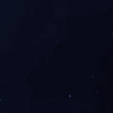
要影响。从技术特点到
。因此，在即将到来的
路上，希望所有人都能
迎来属于自己的光辉时
下一篇：