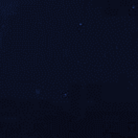
#3
#
法比奥头球助攻张源
巴黎续写辉煌再夺欧冠英超球
队双冠
-10
推荐
2026-06-18
推荐