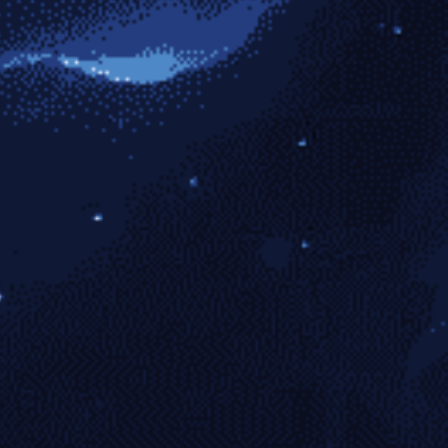
章。
总结：
综上所述，卡里克盛
领导能力，再到比赛
新赛季中，各方都期
B费所代表的不仅是
从他的身上汲取力量
刻！
上一篇：