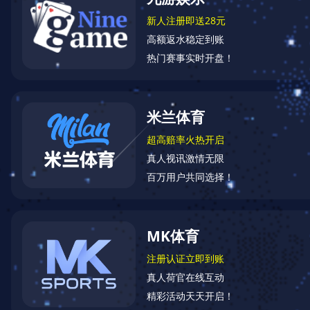
卡里克盛赞
在当今的足球竞技场
对B费（布鲁诺·费尔
文将从四个方面深入