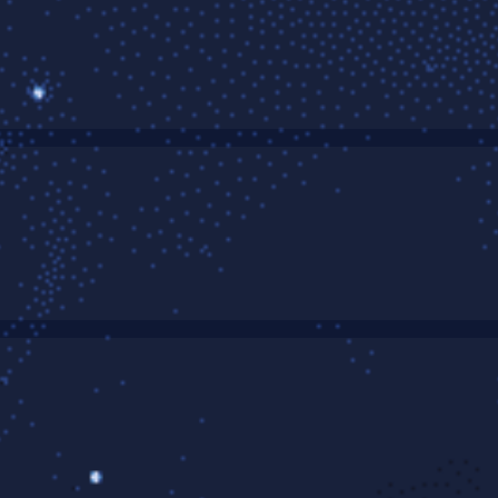
B费对球队的重要性期待下赛季以更强
2026-06-09 20:41
37 次阅读
首页
/
体育热讯
上，球员的个人表现往往会对球队的整体实力产生深远影响。前
南德斯）在球队中的重要性进行了高度评价，同时也表达了对他
探讨卡里克对于B费的重要性，包括他的技术特点、领导能力、比