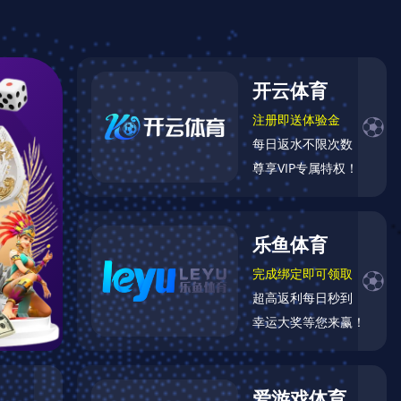
App
公司
体育
注册入口
简介
热讯
体育网页版
赛事实时同步
页版APP
为您带来高速、高清、稳定的
端访问