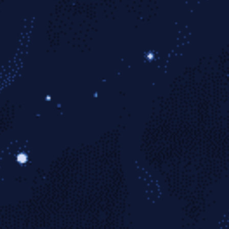
他都能保持积极向上的态度。这种精神状态感染着周围的人，使
强的人际沟通能力，能够有效传达教练意图并帮助队友理解战术安
，让其他队员可以更专注于自己的职责。这种责任感和领导力使
凝聚力提供了保障。
比赛还是日常训练中，B费所展现出的领导才能都为曼联注入了一
球队贡献的重要原因之一。
响力与关键时刻
力不容小觑。他经常会在关键时刻挺身而出，通过进球或助攻改变
曾有过决定性的表现，这不仅帮助球队赢得胜利，也提升了全队
使得B费被视作“大心脏”球员。在紧张刺激的大赛环境下，他总