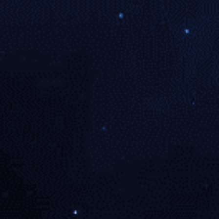
雄鹿主场对决篮网字母哥因膝伤缺…
热榜精选
#1
#2
凯尔特人深情致敬杰伦布朗波
关键时刻
士顿及
门线解
2026-08-08
推荐
2026-07