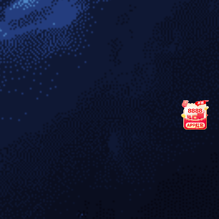
最值得信赖的人选之
B费将继续发挥这一优
，相信他的回归将给曼
态度。
始终保持饱满热情准备
，为球队贡献更多力
证这位才华横溢的小将
，共同书写新的传奇篇