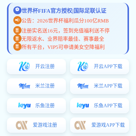
注册时请提供真实、完整且最新的个人信息。
用户有责任保护好自己的账户信息，若因自身原因造成账户被盗
用，本平台不承担责任。
账户专属注册者本人使用，严禁出借、转让或共享。
三、服务内容
平台主要提供赛事追踪、比分直播、热门资讯、用户讨论等功能，相
关服务会根据FB体育-FB体育(中国)官方网站平台策略动态调整。
四、用户行为规范
为维护平台秩序，用户不得从事以下行为：
发布违法、暴力、歧视或具有误导性的内容
侵犯他人合法权益（包括知识产权和隐私）
利用系统漏洞干扰平台正常运行