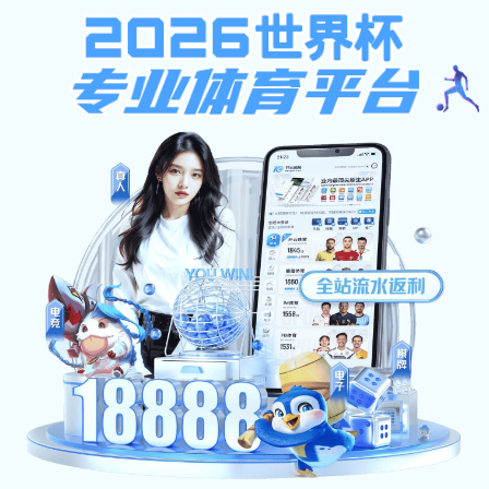
注册入口
用户使用协议
版本号：v1.0 ｜ 最近更新：2025年7月
一、协议的接受
在您开始使用fb体育网页版平台提供的任何服务之前，请务必阅读并
理解本协议内容。访问、注册、浏览或使用即代表您接受所有条款。
二、账户注册与使用