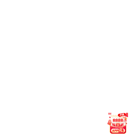
3. 账户结构重构
优化设备登录体验，支持自动识别；成长记录以图表形式展现，
便于用户自查；新增记录筛选功能，提高可读性。
4. 其他更新
解决低分辨率设备部分界面错位问题。
整体加载速度提升约 27%。
帮助中心加入“规则教学”视频，支持中文字幕。
5. 风险提示系统上线
当赛事数据波动过快时，系统将弹出提示层，避免误触操作。串
联项目中若出现异常，也可自动筛除。
6. 地区适配与语言拓展
fb体育网页版 新增多语言界面（含英语、马来语、泰语），支持
地区自动切换赛事内容与显示格式。